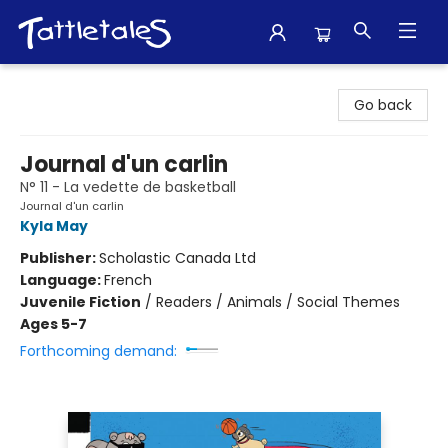
Tattletales Books
Go back
Journal d'un carlin
N° 11 - La vedette de basketball
Journal d'un carlin
Kyla May
Publisher:
Scholastic Canada Ltd
Language:
French
Juvenile Fiction
/
Readers / Animals / Social Themes
Ages 5-7
Forthcoming demand: