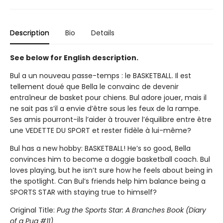
Description
Bio
Details
See below for English description.
Bul a un nouveau passe-temps : le BASKETBALL. Il est
tellement doué que Bella le convainc de devenir
entraîneur de basket pour chiens. Bul adore jouer, mais il
ne sait pas s’il a envie d’être sous les feux de la rampe.
Ses amis pourront-ils l’aider à trouver l’équilibre entre être
une VEDETTE DU SPORT et rester fidèle à lui-même?
Bul has a new hobby: BASKETBALL! He’s so good, Bella
convinces him to become a doggie basketball coach. Bul
loves playing, but he isn’t sure how he feels about being in
the spotlight. Can Bul’s friends help him balance being a
SPORTS STAR with staying true to himself?
Original Title:
Pug the Sports Star: A Branches Book (Diary
of a Pug #11)