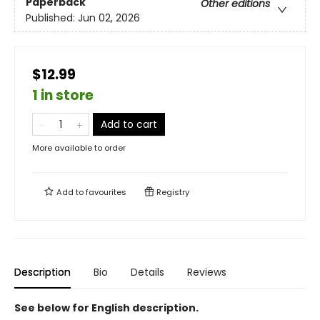
Paperback
Other editions
Published:
Jun 02, 2026
$12.99
1 in store
Add to cart
More available to order
Add to
favourites
Registry
Description
Bio
Details
Reviews
See below for English description.