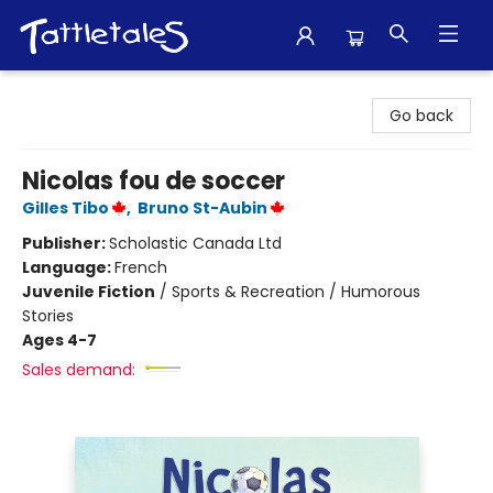
Tattletales Books
Go back
Nicolas fou de soccer
Gilles Tibo
,
Bruno St-Aubin
Publisher:
Scholastic Canada Ltd
Language:
French
Juvenile Fiction
/
Sports & Recreation / Humorous
Stories
Ages 4-7
Sales demand: