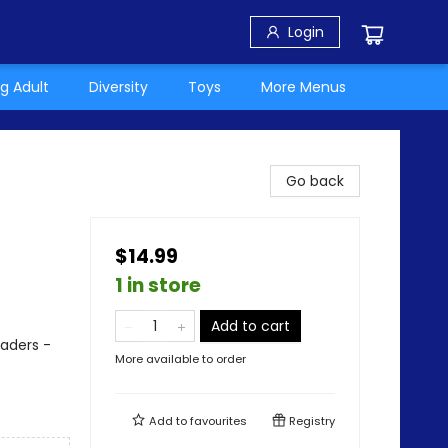
Login
g Adult
Diversity
Toys
More Menus
Go back
$14.99
1 in store
Add to cart
eaders -
More available to order
Add to
favourites
Registry