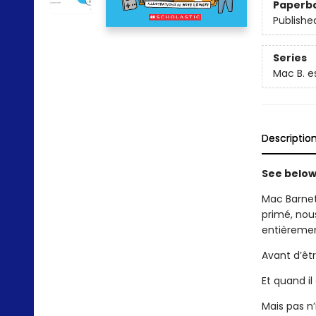
Paperb
Publishe
Series
Mac B. e
Descriptio
See below 
Mac Barnet
primé, nou
entièrement
Avant d’êt
Et quand il 
Mais pas n’