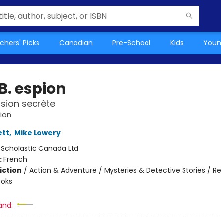
chers' Picks
Canadian
Pre-School
Kids
Youn
B. espion
ssion secrète
ion
ett
,
Mike Lowery
:
Scholastic Canada Ltd
:
French
iction
/
Action & Adventure / Mysteries & Detective Stories / R
ooks
and: