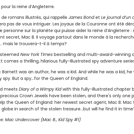
. pour la reine d’Angleterre.
 de romans illustrés, qui rappelle
James Bond
et
Le journal d’un 
a pas de vous intriguer. Les joyaux de la Couronne ont été dérob
e personne sur la planète qui puisse aider la reine d’Angleterre :
nt secret, Mac B. Il voyage partout dans le monde à la recherch
... mais le trouvera-t-il à temps?
esteemed
New York Times
bestselling and multi-award-winning 
 comes a thrilling, hilarious fully-illustrated spy adventure serie
Barnett was an author, he was a kid. And while he was a kid, he 
y spy. But a spy...for the Queen of England.
nd meets
Diary of a Wimpy Kid
with this fully-illustrated chapter 
e precious Crown Jewels have been stolen, and there's only one 
lp the Queen of England: her newest secret agent, Mac B. Mac t
globe in search of the stolen treasure...but will he find it in time
le:
Mac Undercover (Mac B., Kid Spy #1)