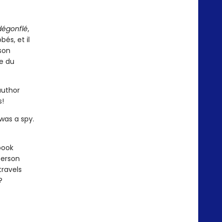
dégonflé
,
és, et il
 son
e du
author
s!
was a spy.
book
person
ravels
?