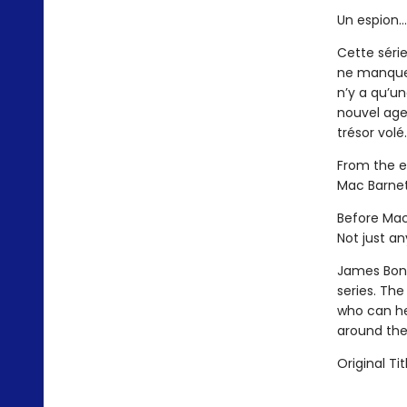
Un espion..
Cette série
ne manquer
n’y a qu’un
nouvel age
trésor volé
From the 
Mac Barnett
Before Mac 
Not just an
James Bo
series. Th
who can he
around the 
Original Tit