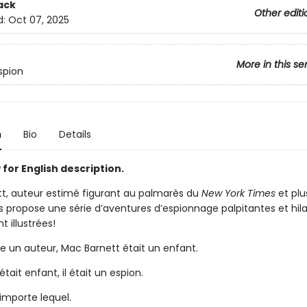
ack
Other editi
d:
Oct 07, 2025
More in this se
spion
n
Bio
Details
for English description.
t, auteur estimé figurant au palmarès du
New York Times
et plu
s propose une série d’aventures d’espionnage palpitantes et hila
 illustrées!
re un auteur, Mac Barnett était un enfant.
était enfant, il était un espion.
importe lequel.