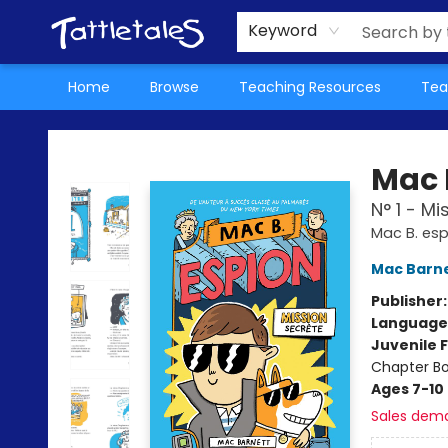
About Us
Teacher Picks Archive
Events
Contact & Hours
Terms & Conditions
Keyword
Home
Browse
Teaching Resources
Tea
Tattletales Books
Mac 
N° 1 - Mi
Mac B. esp
Mac Barn
Publisher
Language
Juvenile F
Chapter B
Ages 7-10
Sales dem