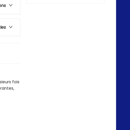
ons
ries
sieurs fois
rantes,