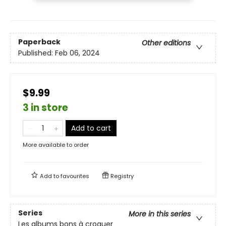
Paperback
Other editions
Published:
Feb 06, 2024
$9.99
3 in store
Add to cart
More available to order
Add to
favourites
Registry
Series
More in this series
Les albums bons à croquer