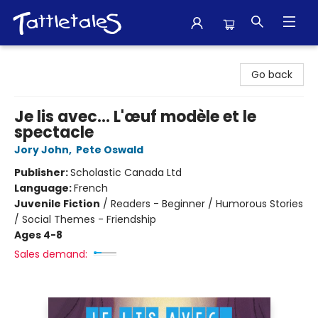
Tattletales Books
Go back
Je lis avec... L'œuf modèle et le
spectacle
Jory John
,
Pete Oswald
Publisher:
Scholastic Canada Ltd
Language:
French
Juvenile Fiction
/
Readers - Beginner / Humorous Stories
/ Social Themes - Friendship
Ages 4-8
Sales demand: