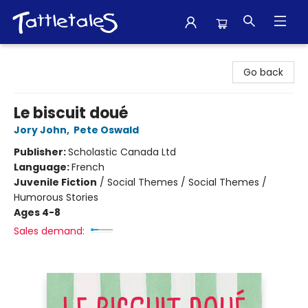
Tattletales Books
Go back
Le biscuit doué
Jory John
,
Pete Oswald
Publisher:
Scholastic Canada Ltd
Language:
French
Juvenile Fiction
/
Social Themes / Social Themes /
Humorous Stories
Ages 4-8
Sales demand: