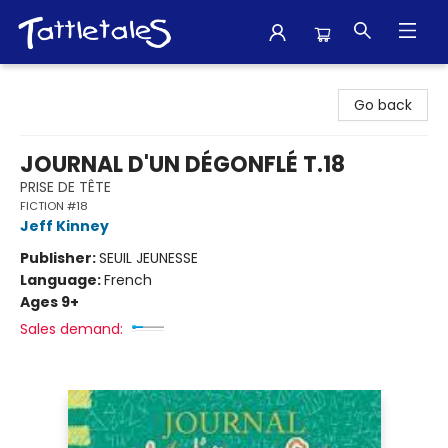
Tattletales Books
Go back
JOURNAL D'UN DÉGONFLÉ T.18
PRISE DE TÊTE
FICTION #18
Jeff Kinney
Publisher:
SEUIL JEUNESSE
Language:
French
Ages 9+
Sales demand: